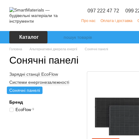
Перейти до основного контенту
097 222 47 72
099 2
Про нас
Оплата і доставка
Каталог
Головна
Альтернативні джерела енергії
Сонячні панелі
Сонячні панелі
Зарядні станції EcoFlow
Системи енергонезалежності
Сонячні панелі
Бренд
EcoFlow
9