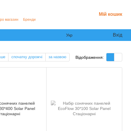
Мій кошик
про магазин
Бренди
Вхід
Укр
вше
спочатку дорожчі
за назвою
Відображення: