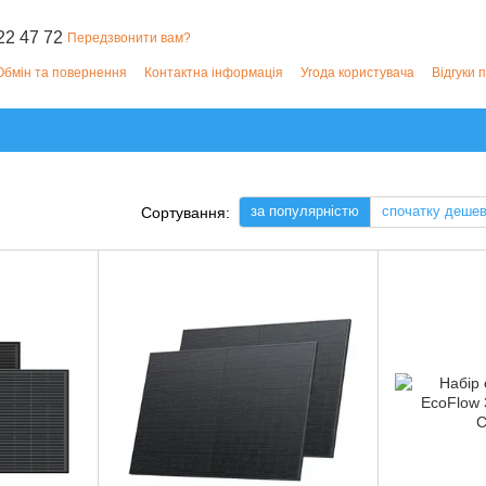
22 47 72
Передзвонити вам?
Обмін та повернення
Контактна інформація
Угода користувача
Відгуки 
за популярністю
спочатку деше
Сортування: