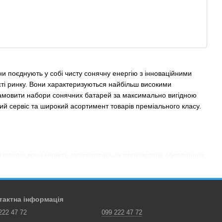
 поєднують у собі чисту сонячну енергію з інноваційними
ті ринку. Вони характеризуються найбільш високими
замовити набори сонячних батарей за максимально вигідною
ний сервіс та широкий асортимент товарів преміального класу.
ті моделі вони можуть запитуватись як промислове обладнання
 (підходять для дому, для квартири) та бізнесу.
вних:
тактна інформація
222 47 72
099 222 47 72