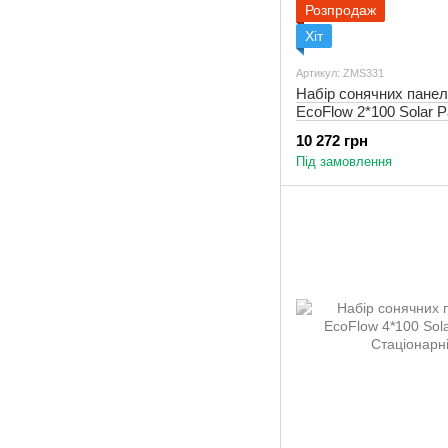
Розпродаж
Хіт
Артикул: ZMS331
Набір сонячних пане
EcoFlow 2*100 Solar P
Стаціонарні
10 272 грн
Під замовлення