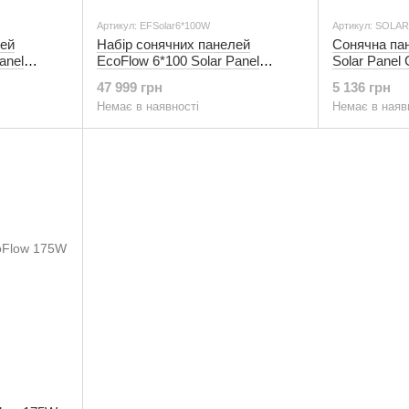
Артикул: EFSolar6*100W
Артикул: SOLA
лей
Набір сонячних панелей
Сонячна па
anel
EcoFlow 6*100 Solar Panel
Solar Panel
Стаціонарні
47 999 грн
5 136 грн
Немає в наявності
Немає в наяв