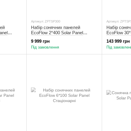
Артикул: ZPTSP300
Артикул: ZPTSP
лей
Набір сонячних панелей
Набір соняч
anel
EcoFlow 2*400 Solar Panel
EcoFlow 30*
Стаціонарні
Стаціонарні
9 999 грн
143 999 грн
Під замовлення
Під замовлен