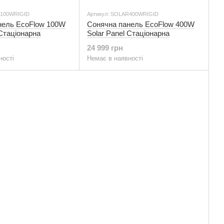
R100WRIGID
Артикул: SOLAR400WRIGID
нель EcoFlow 100W
Сонячна панель EcoFlow 400W
 Стаціонарна
Solar Panel Стаціонарна
24 999 грн
ності
Немає в наявності