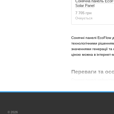
Сонячна панель EcoF
Solar Panel
7 705 грн
Очікується
Сонячні панелі EcoFlow 
технологічними рішенням
значеннями генерації та
ціною можна в інтернет-м
Переваги та ос
Сонячні панелі найчасті
або як побутові прилади.
Всі переваги сонячних п
довговічність (працюют
функціонування при е
© 2026