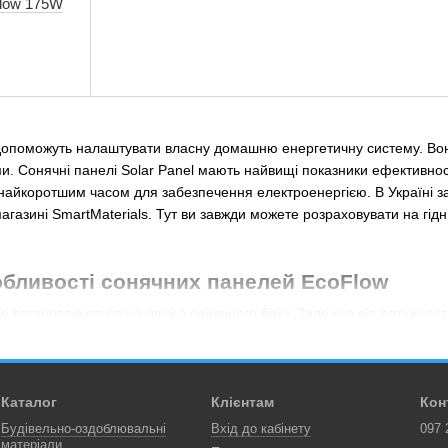
low 175W
допоможуть налаштувати власну домашню енергетичну систему. Вони
и. Сонячні панелі Solar Panel мають найвищі показники ефективнос
 найкоротшим часом для забезпечення електроенергією. В Україні 
агазині SmartMaterials. Тут ви завжди можете розраховувати на гід
обливості сонячних панелей EcoFlow
ше встановлюються на даху з сонячного боку. Залежно від потужнос
 Вони користуються високою популярністю і у приватних користувачів
анелей перерахувати буде досить складно, тому наголосимо на голо
ь від 25 до 50 років);
Каталог
Клієнтам
Кон
кстремальних температурах (від – 40 ℃ до +85 ℃);
Будівельно-оздоблювальні
Вхід до кабінету
097 
матеріали