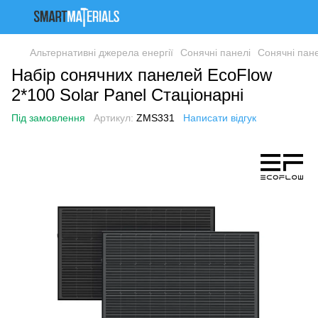
Альтернативні джерела енергії
Сонячні панелі
Сонячні пан
Набір сонячних панелей EcoFlow
2*100 Solar Panel Стаціонарні
Під замовлення
Артикул:
ZMS331
Написати відгук