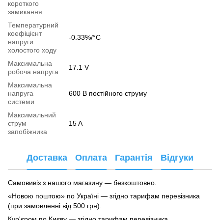
короткого
замикання
Температурний
коефіцієнт
-0.33%/°C
напруги
холостого ходу
Максимальна
17.1 V
робоча напруга
Максимальна
напруга
600 В постійного струму
системи
Максимальний
струм
15 A
запобіжника
Доставка
Оплата
Гарантія
Відгуки
Самовивіз з нашого магазину — безкоштовно.
«Новою поштою» по Україні — згідно тарифам перевізника
(при замовленні від 500 грн).
Кур'єром по Києву — згідно тарифам перевізника.