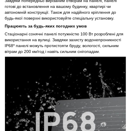
Завдяки попередньо вирізаним отворам на панелі, панелі
готові до встановлення на вашому будинку, квартирі чи
автономній конструкції. Також для надійного кріплення до
будь-якої поверхні використовуйте спеціальну установку.
Працюють за будь-яких погодних умов
Стаціонарні сонячні панелі потужністю 100 Вт розроблені для
використання на вулиці. Завдяки захисту водонепроникності
IP68* панелі можуть протистояти бруду, вологості, сильним
вітрам до 200 км/год і навіть сильним снігопадам.