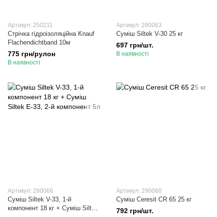
Артикул: 250211
Артикул: 280063
Стрічка гідроізоляційна Knauf
Суміш Siltek V-30 25 кг
Flachendichtband 10м
697 грн/шт.
775 грн/рулон
В наявності
В наявності
Артикул: 280066
Артикул: 290068
Суміш Siltek V-33, 1-й
Суміш Ceresit СR 65 25 кг
компонент 18 кг + Суміш Siltek
792 грн/шт.
Е-33, 2-й компонент 5л