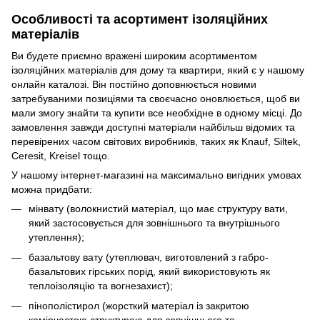
Особливості та асортимент ізоляційних
матеріалів
Ви будете приємно вражені широким асортиментом
ізоляційних матеріалів для дому та квартири, який є у нашому
онлайн каталозі. Він постійно доповнюється новими
затребуваними позиціями та своєчасно оновлюється, щоб ви
мали змогу знайти та купити все необхідне в одному місці. До
замовлення завжди доступні матеріали найбільш відомих та
перевірених часом світових виробників, таких як Knauf, Siltek,
Ceresit, Kreisel тощо.
У нашому інтернет-магазині на максимально вигідних умовах
можна придбати:
мінвату (волокнистий матеріал, що має структуру вати,
який застосовується для зовнішнього та внутрішнього
утеплення);
базальтову вату (утеплювач, виготовлений з габро-
базальтових гірських порід, який використовують як
теплоізоляцію та вогнезахист);
пінополістирол (жорсткий матеріал із закритою