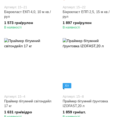
Артикул: 15--21
Артикул: 15--22
Бікроеласт ЕКП 4,0, 10 м кв./
Бікроеласт ЕПП 2,5, 15 м кв./
рул
рул
1 573 грн/рулон
1 897 грн/рулон
В наявності
В наявності
Хіт
Артикул: 15--4
Артикул: 15--8
Праймер бітумний світондейл
Праймер бітумний ґрунтовка
17 кг
IZOFAST,20 л
1 631 грн/відро
1 859 грн/шт.
В наявності
В наявності