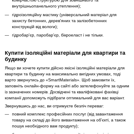
комірчастою структурою для зовнішнього та
внутрішньопанельного утеплення);
гідроізоляційну мастику (універсальний матеріал для
захисту бетонних, дерев'яних та залізобетонних
конструкцій від вологи);
гідробар'єр, паробар'єр, бікроеласт і не тільки.
Купити ізоляційні матеріали для квартири та
будинку
Якщо ви хочете купити дійсно якісні ізоляційні матеріали для
квартири та будинку на максимально вигідних умовах, тоді
варто звернутись до «SmartMaterials». Щоб замовити їх,
заповніть онлайн-форму на сайті або зателефонуйте за одним
із зазначених номерів. Досвідчені та кваліфіковані фахівці
компанії допоможуть підібрати оптимальний для вас варіант.
Звернувшись до нас, ви отримуєте безліч переваг:
повний комплекс професійних послуг (від завантаження
товару на складі до його вивантаження на об'єкті, а також
пошук необхідного вам продукту);