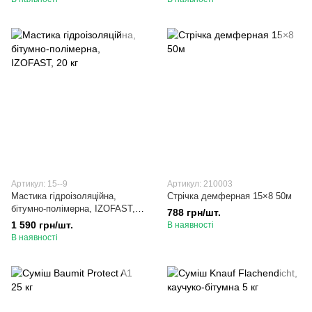
Артикул: 15--9
Артикул: 210003
Мастика гідроізоляційна,
Стрічка демферная 15×8 50м
бітумно-полімерна, IZOFAST,
788 грн/шт.
20 кг
1 590 грн/шт.
В наявності
В наявності