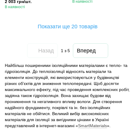
2 003 грн/шт.
В наявності
В наявності
Показати ще 20 товарів
Назад
Вперед
1
з 5
Найбільш поширеними ізоляційними матеріалами є тепло- та
гідроізоляція. До теплоізоляції відносять матеріали та
елементи конструкцій, які використовуються у будівництві
різних об'єктів для зниження теплопередачі. Щоб досягти
максимального ефекту, під час проведення комплексних робіт,
задіяна також гідроізоляція. Вона захищає будови від
проникнення та негативного впливу вологи. Для створення
надійного фундаменту, покрівлі та ін. без ізоляційних
матеріалів не обійтися. Великий вибір високоякісних
матеріалів для ізоляції за вигідними цінами в Україні
представлений в інтернет-магазині «
SmartMaterials
».