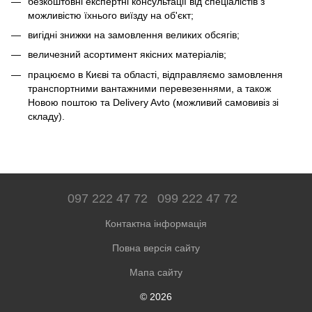
безкоштовні експертні консультації від спеціалістів з
можливістю їхнього виїзду на об'єкт;
вигідні знижки на замовлення великих обсягів;
величезний асортимент якісних матеріалів;
працюємо в Києві та області, відправляємо замовлення
транспортними вантажними перевезеннями, а також
Новою поштою та Delivery Avto (можливий самовивіз зі
складу).
097 222 47 72
099 222 47 72
Контактна інформація
Повна версія сайту
Мапа сайту
© 2026