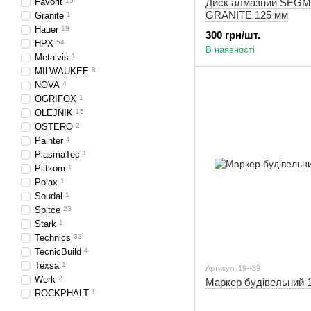
Favorit
15
Диск алмазний SEG
GRANITE 125 мм
Granite
1
Hauer
19
300 грн/шт.
HPX
54
В наявності
Metalvis
1
MILWAUKEE
8
NOVA
4
OGRIFOX
1
OLEJNIK
15
OSTERO
2
Painter
4
PlasmaTec
1
Plitkom
1
Polax
1
Soudal
1
Spitce
23
Stark
1
Technics
33
TecnicBuild
4
Texsa
1
Артикул: 19--39
Werk
2
Маркер будівельний 
ROCKPHALT
1