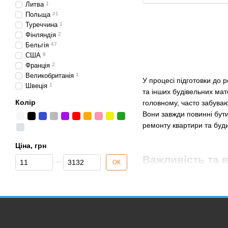
Литва
1
Польща
21
Туреччина
1
Фінляндія
2
Бельгія
47
США
9
Франція
2
Великобританія
1
У процесі підготовки до 
Швеція
1
та інших будівельних мат
Колір
головному, часто забуваю
Вони завжди повинні бути
ремонту квартири та буд
Ціна, грн
Важливість та 
Від Ціна, грн
До Ціна, грн
ОК
Під ремонтними розхідник
застосування. Їх відсутн
на другорядну важливість
До розхідних матеріалів 