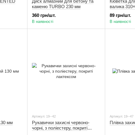
MENTED
Диск алмазний для бетону та
Кюветка дл
каменю TURBO 230 мм
валика 310
360 грн/шт.
89 грн/шт.
В наявності
В наявності
Артикул: 19--42
Артикул: 19--47
130 мм
Рукавички захисні червоно-
Плівка захи
чорні, з поліестеру, покриті
лактексом