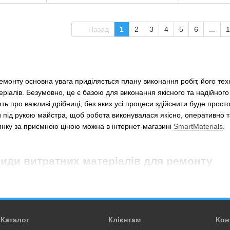
Назад
1
2
3
4
5
6
...
1
ремонту основна увага приділяється плану виконання робіт, його тех
еріалів. Безумовно, це є базою для виконання якісного та надійно
ть про важливі дрібниці, без яких усі процеси здійснити буде прос
 під рукою майстра, щоб робота виконувалася якісно, ​​оперативно та
инку за приємною ціною можна в інтернет-магазині
SmartMaterials
.
види витратних матеріалів для ремонту
ами зазвичай мають на увазі дрібний інструмент та різні матеріали
ість чи недостатня кількість може спричинити позапланову зупинку 
, забувати про дані матеріали не варто. Купувати їх краще завчасно 
для ремонту будинків та квартир можна віднести:
Каталог
Клієнтам
Кон