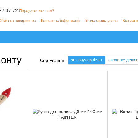
22 47 72
Передзвонити вам?
Обмін та повернення
Контактна інформація
Угода користувача
Відгуки 
монту
за популярністю
спочатку деше
Сортування: