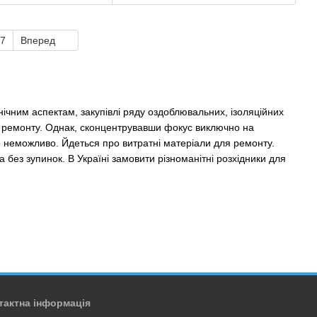
7
Вперед
нічним аспектам, закупівлі ряду оздоблювальних, ізоляційних
го ремонту. Однак, сконцентрувавши фокус виключно на
то неможливо. Йдеться про витратні матеріали для ремонту.
 без зупинок. В Україні замовити різноманітні розхідники для
, які швидко закінчуються або зношуються в процесі
та суттєву затримку поставленого плану. Саме тому, незважаючи
та із запасом.
тактна інформація