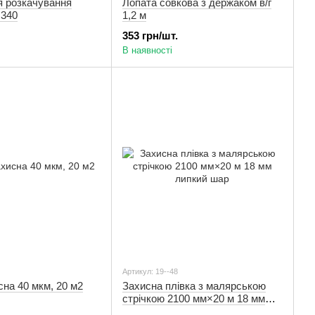
я розкачування
Лопата совкова з держаком в/г
×340
1,2 м
353 грн/шт.
В наявності
Артикул: 19--48
сна 40 мкм, 20 м2
Захисна плівка з малярською
стрічкою 2100 мм×20 м 18 мм
липкий шар