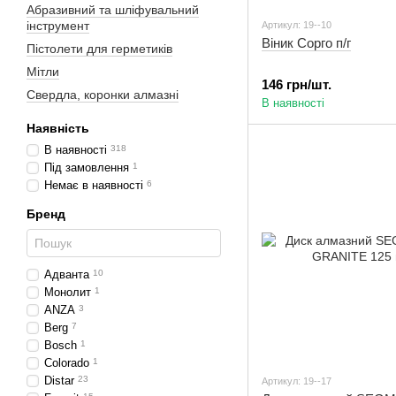
Абразивний та шліфувальний
інструмент
Артикул: 19--10
Віник Сорго п/г
Пістолети для герметиків
Мітли
146 грн/шт.
Свердла, коронки алмазні
В наявності
Наявність
В наявності
318
Під замовлення
1
Немає в наявності
6
Бренд
Адванта
10
Монолит
1
ANZA
3
Berg
7
Bosch
1
Colorado
1
Distar
23
Артикул: 19--17