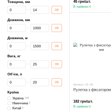
45 грн/шт.
Товщина, мм
В наявності
Від Товщина, мм
До Товщина, мм
ОК
Довжина, мм
Від Довжина, мм
До Довжина, мм
ОК
Довжина, м
Від Довжина, м
До Довжина, м
ОК
Вага, кг
Від Вага, кг
До Вага, кг
ОК
Об’єм, л
Від Об’єм, л
До Об’єм, л
ОК
Артикул: 19--56
Рулетка з фіксатором
Країна
Україна
138
182 грн/шт.
Німеччина
5
В наявності
Китай
4