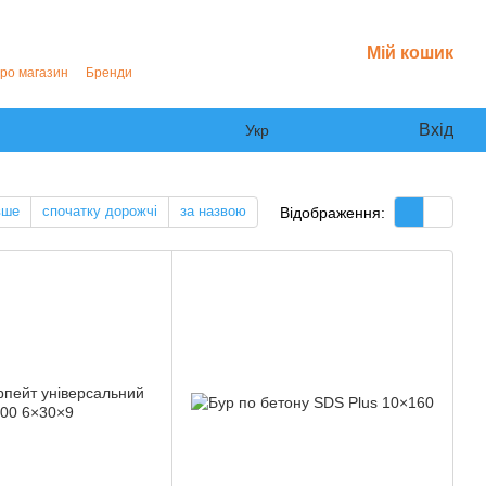
Мій кошик
про магазин
Бренди
Вхід
Укр
вше
спочатку дорожчі
за назвою
Відображення: