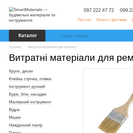
Перейти до основного контенту
097 222 47 72
099 2
Про нас
Оплата і доставка
Каталог
Головна
Витратні матеріали для ремонту
Витратні матеріали для ре
Круги, диски
Клейка стрічка, плівка
Інструмент ручний
Бури, біти, насадки
Малярний інструмент
Відра
Мішки
Наждачний папір
Плівка