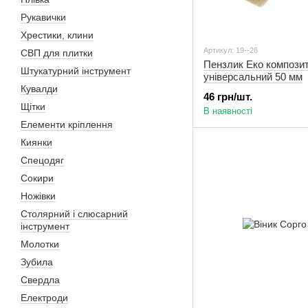
Рукавички
Хрестики, клини
Артикул: 19--26
СВП для плитки
Пензлик Еко компози
Штукатурний інструмент
універсальний 50 мм
Кувалди
46 грн/шт.
Щітки
В наявності
Елементи кріплення
Киянки
Спецодяг
Сокири
Ножівки
Столярний і слюсарний
інструмент
Молотки
Зубила
Свердла
Електроди