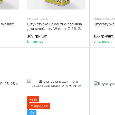
Артикул: 120041
Артикул: 190178
 Wallmix
Штукатурка цементно-вапняна
Штукатурка K
для газоблоку Wallmix С-16, 25
кг
189 грн/шт.
166 грн/шт.
В наявності
В наявності
−7%
Розпродаж
Хіт