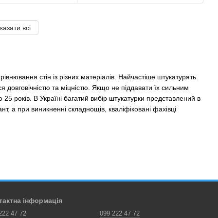
казати всі
івнювання стін із різних матеріалів. Найчастіше штукатурять
ся довговічністю та міцністю. Якщо не піддавати їх сильним
25 років. В Україні багатий вибір штукатурки представлений в
нт, а при виникненні складнощів, кваліфіковані фахівці
ням якісної суміші зможуть навіть новачки в цій сфері. Однак
усиль і бути впевненим у результаті. Якщо йдеться про
сіб нанесення.
тактна інформація
є вирішити низку проблем. Штукатурка допомагає згладити
222 47 72
099 222 47 72
ід виникнення грибка та плісняви, є додатковою кулею