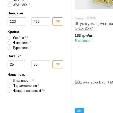
WALLMIX
2
Ціна, грн
Артикул: 120040
Від Ціна, грн
До Ціна, грн
ОК
Штукатурка цементна
С-15, 25 кг
Країна
183 грн/шт.
Україна
26
В наявності
Німеччина
2
Туреччина
1
Вага, кг
Від Вага, кг
До Вага, кг
ОК
Наявність
В наявності
17
Під замовлення
1
Немає в наявності
14
Хіт