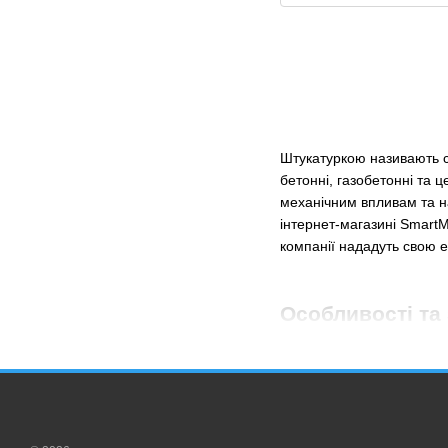
Штукатуркою називають сп
бетонні, газобетонні та 
механічним впливам та на
інтернет-магазині SmartM
компанії нададуть свою 
Особливості та
Технологія нанесення шту
цей процес завжди можна
середні та великі площі,
Широку популярність шту
нерівності на стінах, го