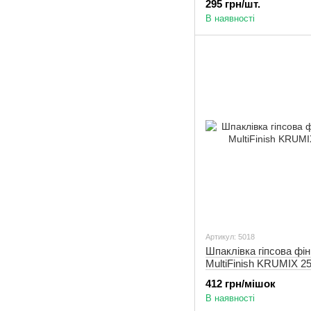
295 грн/шт.
В наявності
Артикул: 5018
Шпаклівка гіпсова фі
MultiFinish KRUMIX 25
412 грн/мішок
В наявності