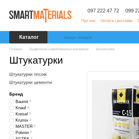
Перейти до основного контенту
097 222 47 72
099 2
Про нас
Оплата і доставка
Каталог
Головна
Будівельно-оздоблювальні матеріали
Штукатурки
Штукатурки
Штукатурки гіпсові
Штукатурки цементні
Бренд
Baumit
6
Knauf
4
Kreisel
5
Krumix
3
MASTER
3
Polimin
2
SILTEK
2