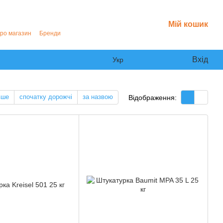
Мій кошик
про магазин
Бренди
Вхід
Укр
вше
спочатку дорожчі
за назвою
Відображення: