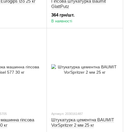
Eurogips Izo 25 кг
Гіпсова штукатурка Baumit
GlattPutz
364 грн/шт.
В наявності
35705
Артикул: 2030161487
 машинна гіпсова
Штукатурка цементна BAUMIT
0 кг
VorSpritzer 2 мм 25 кг