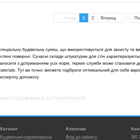
Назад
1
2
Вперед
По
еціальну будівельну суміш, що використовується для захисту та вир
цегляні поверхні. Сучасні склади штукатурки для стін характеризують
носити з дотриманням усіх норм, термін служби може становити до 
aterials. Тут ви точно зможете підібрати оптимальний для себе варіа
експертну допомогу.
 застосування штукатурки
катурки досить проста. За бажання оштукатурити стіни із застосуван
 довірити професійним майстрам, щоб не витрачати зайвого часу, з
 для прискорення процесу, часто використовують механізований спо
Каталог
Клієнтам
Кон
катурка заслужила своєю універсальністю. Її застосування дозволя
Будівельно-оздоблювальні
Вхід до кабінету
097 
тує їх до фінішної обробки. Також вона відмінно захищає поверхню в