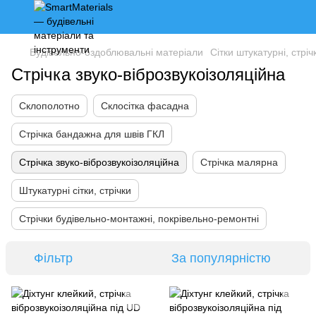
Будівельно-оздоблювальні матеріали
Сітки штукатурні, стрі
Стрічка звуко-віброзвукоізоляційна
Склополотно
Склосітка фасадна
Стрічка бандажна для швів ГКЛ
Стрічка звуко-віброзвукоізоляційна
Стрічка малярна
Штукатурні сітки, стрічки
Стрічки будівельно-монтажні, покрівельно-ремонтні
Фільтр
За популярністю