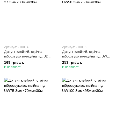
Артикул: 210014
Артикул: 210015
Діхтунг клейкий, стрічка
Діхтунг клейкий, стрічка
віброзвукоізоляційна під UD 27
віброзвукоізоляційна під UW50
3мм×30мм×30м
3мм×50мм×30м
169 грн/шт.
253 грн/шт.
В наявності
В наявності