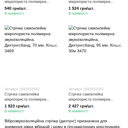
мікропориста полімерна
мікропориста полімерна
звукоізоляційна, Дихтунгсбанд,
звукоізоляційна, Дихтунгсбанд,
540 грн/шт.
1 524 грн/шт.
30 мм, Knauf, 3467
50 мм, Knauf, 3468
В наявності
В наявності
Артикул: 3919101502
Артикул: 3919101503
Стрічка самоклейка
Стрічка самоклейка
мікропориста полімерна
мікропориста полімерна
звукоізоляційна, Дихтунгсбанд,
звукоізоляційна, Дихтунгсбанд,
1 923 грн/шт.
2 427 грн/шт.
70 мм, Knauf, 3469
95 мм, Knauf, 30м 3470
В наявності
В наявності
Віброзвукоізоляційна стрічка (дихтунг) призначена для
зниження рівня вібрацій і шуму в гіпсокартонних конструкціях.