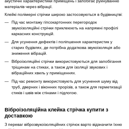
акустичні характеристики приміщень і запобігає руйнуванню
матеріалів через вібрації.
Клейкі полімерні стрічки широко застосовуються в будівництві:
Під час монтажу гіпсокартонних перегородок
звукоізоляційні стрічки приклеюють на напрямні профілі
каркасних конструкцій.
Для усунення дефектів і поліпшення характеристик у
старих будівлях, де потрібна додаткова звукоізоляція або
зниження вібрацій.
Віброізоляційні стрічки використовуються для запобігання
тріщинам на стиках, а також для ізоляції звукових і
вібраційних хвиль у приміщеннях.
Під час ремонту використовують для усунення шуму від
труб, дверних і віконних прорізів, а також для герметизації
стиків і швів між стінами і підлогою.
Віброізоляційна клейка стрічка купити з
доставкою
З переваг віброзвукоізоляційних стрічок варто відзначити їхню