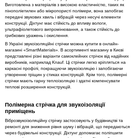
Виготовлена з матеріалів з високою еластичністю, таких як
пінополіетилен або мікропористі полімери, вона запобігає
передачі звукових хвиль і вібрацій через несучі елементи
конструкції. Діхтунг має стійкість до впливу вологи,
ультрафіолетового випромінювання, а також стійкість до
грибкових уражень і окислення.
В Україні звукоізоляційні стрічки можна купити в онлайн-
магазині «SmartMaterials». В асортименті магазину в Києві
представлені різні варіанти самоклейних стрічок від надійних
виробників, наприклад Knauf. Ці стрічки легко кріпляться на
каркасні профілі, покращуючи звукоізоляцію і запобігаючи
утворенню тріщин у стиках конструкцій. Крім того, полімерні
стрічки мають гарну теплоізоляцію і здатні компенсувати
теплові розширення конструкцій.
Полімерна стрічка для звукоізоляції
приміщень
Віброзвукоізоляційну стрічку застосовують у будівництві та
ремонті для зниження рівня шуму і вібрацій, що передаються
через будівельні конструкції. Діхтунг допомагає поліпшити