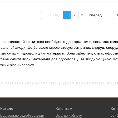
Назад
1
2
3
Вперед
 властивостей і є життєво необхідною для організмів, вона має кол
осальної шкоди. Це більшою мірою стосується різних споруд, споруд і
ьні сучасні гідроізоляційні матеріали. Вони забезпечують комфортн
країні купити якісні матеріали для гідроізоляції за вигідною ціною
окий рівень сервісу.
вості представлених гідроізоляційних мат
гу містить у собі широке розмаїття сучасних гідроізоляційних будів
іант. За необхідності, свою експертну допомогу нададуть кваліфікова
вибрати найбільш підходящі для ваших цілей матеріали.
Каталог
Клієнтам
Кон
 можна за вигідною ціною замовити такі матеріали для гідроізоляції
Будівельно-оздоблювальні
Вхід до кабінету
097 