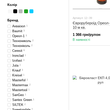
Колір
Артикул: 12--39
Бренд
Єврорубероїд Ореол-
Акваізол
1
10 м кв.
Baumit
3
1 366 грн/рулон
Ореол-1
3
В наявності
Технониколь
2
Техноніколь
2
Ceresit
9
Ironclad
1
Izofast
3
Juta
2
Knauf
3
Kreisel
1
Masterfol
2
Mastermax
2
Mastertool
1
SanGeo
1
Santex Green
1
SILTEK
2
Sweetondale
7