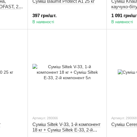
на,
Суміш Baumit Protect A1 25 кг
Суміш Knauf
ZOFAST, 20
каучуко-біту
397 грн/шт.
1 091 грн/шт
В наявності
В наявності
Артикул: 280066
Артикул: 290068
г
Суміш Siltek V-33, 1-й компонент
Суміш Ceres
18 кг + Суміш Siltek Е-33, 2-й
компонент 5л