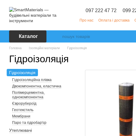
Перейти до основного контенту
097 222 47 72
099 2
Про нас
Оплата і доставка
Каталог
Головна
Ізоляційні матеріали
Гідроізоляція
Гідроізоляція
Гідроізоляція
Гідроізоляційна плівка
Двокомпонентна, еластична
Полімерцементна,
однокомпонентна
Єврорубероїд
Геотекстиль
Мембрани
Паро та гідробар'єр
Утеплювачі