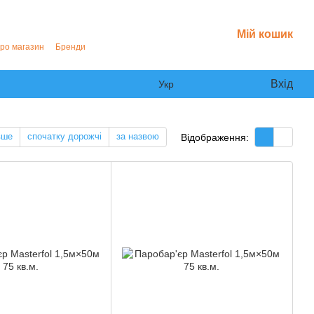
Мій кошик
про магазин
Бренди
Вхід
Укр
вше
спочатку дорожчі
за назвою
Відображення: