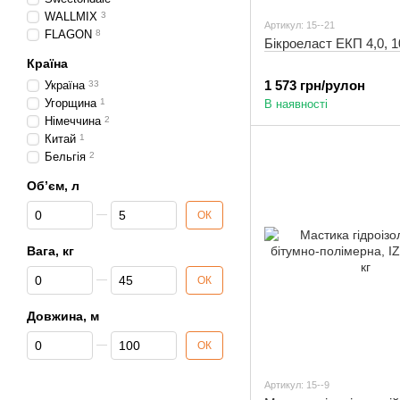
WALLMIX
3
Артикул: 15--21
FLAGON
8
Бікроеласт ЕКП 4,0, 1
Країна
1 573 грн/рулон
Україна
33
Угорщина
1
В наявності
Німеччина
2
Китай
1
Бельгія
2
Об’єм, л
Від Об’єм, л
До Об’єм, л
ОК
Вага, кг
Від Вага, кг
До Вага, кг
ОК
Довжина, м
Від Довжина, м
До Довжина, м
ОК
Артикул: 15--9