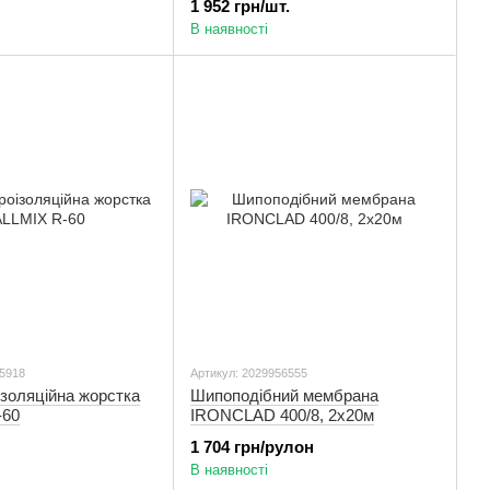
1 952 грн/шт.
В наявності
65918
Артикул: 2029956555
ізоляційна жорстка
Шипоподібний мембрана
-60
IRONCLAD 400/8, 2х20м
1 704 грн/рулон
В наявності