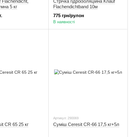
 Flachendicht,
Стрічка гідроізоляційна Knauf
мна 5 кг
Flachendichtband 10м
.
775 грн/рулон
В наявності
Артикул: 290069
it СR 65 25 кг
Суміш Ceresit СR-66 17,5 кг+5л