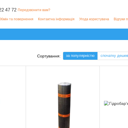
22 47 72
Передзвонити вам?
Обмін та повернення
Контактна інформація
Угода користувача
Відгуки 
за популярністю
спочатку деше
Сортування: