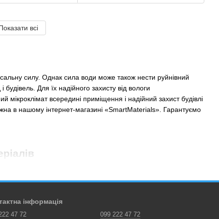
Показати всі
осальну силу. Однак сила води може також нести руйнівний
 будівель. Для їх надійного захисту від вологи
ий мікроклімат всередині приміщення і надійний захист будівлі
 можна в нашому інтернет-магазині «SmartMaterials». Гарантуємо
еріалів
ельних матеріалів. Тут ви точно зможете підібрати
ні фахівці компанії. Вони дадуть відповідь на всі ваші
тактна інформація
:
222 47 72
099 222 47 72