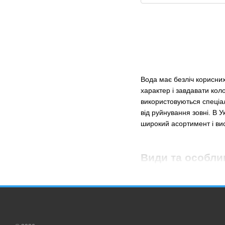
Вода має безліч корисних
характер і завдавати кол
використовуються спеціал
від руйнування зовні. В У
широкий асортимент і вис
Види та особли
Асортимент онлайн катало
оптимальний для себе вар
запитання і допоможуть 
На сайті «SmartMaterials»