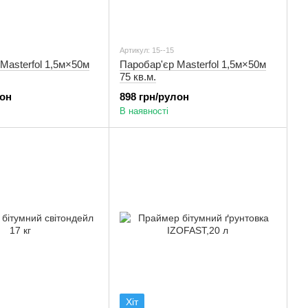
Артикул: 15--15
 Masterfol 1,5м×50м
Паробар'єр Masterfol 1,5м×50м
75 кв.м.
лон
898 грн/рулон
В наявності
Хіт