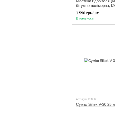
Мастика гідроізоляцій
бітумно-полімерна, I
кг
1 590 грн/шт.
В наявності
Артикул: 280063
Суміш Siltek V-30 25 к