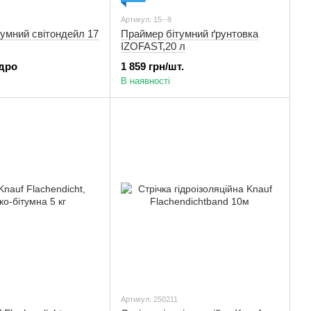
Артикул: 15--8
умний світондейл 17
Праймер бітумний ґрунтовка
IZOFAST,20 л
ідро
1 859 грн/шт.
В наявності
Артикул: 250211