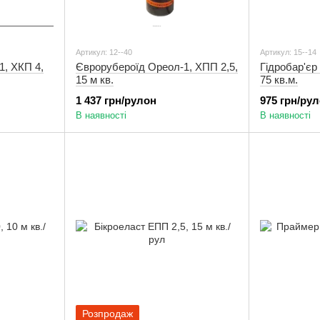
Артикул: 12--40
Артикул: 15--14
1, ХКП 4,
Єврорубероїд Ореол-1, ХПП 2,5,
Гідробар'єр
15 м кв.
75 кв.м.
1 437 грн/рулон
975 грн/ру
В наявності
В наявності
Розпродаж