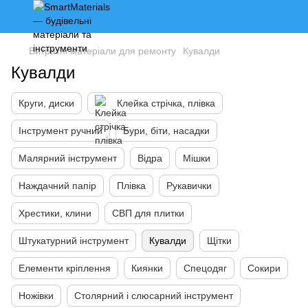
Витратні матеріали для ремонту
Кувалди
Кувалди
Круги, диски
Клейка стрічка, плівка
Інструмент ручний
Бури, біти, насадки
Малярний інструмент
Відра
Мішки
Наждачний папір
Плівка
Рукавички
Хрестики, клини
СВП для плитки
Штукатурний інструмент
Кувалди
Щітки
Елементи кріплення
Киянки
Спецодяг
Сокири
Ножівки
Столярний і слюсарний інструмент