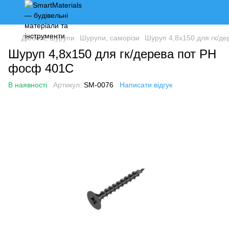
Дюбелі, шурупи
Шурупи, саморізи
Шуруп 4,8х150 для гк/д
Шуруп 4,8х150 для гк/дерева пот PH
фосф 401C
В наявності
Артикул:
SM-0076
Написати відгук