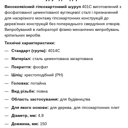
Високоякісний гіпсокартонний шуруп
401C виготовлений з
фосфатованої цементованої вуглецевої сталі і призначений
для наскрізного монтажу гіпсокартонних конструкцій до
дерев'яних конструкцій без попереднього свердління отворів.
Випробуваний в лабораторії фізико-механічних випробувань
кріпильних виробів.
Технічні характеристики:
Стандарт (група):
4014C
Матеріал:
сталь цементована загартована
Покриття:
фосфат
Шліц:
хрестоподібний (PH)
Головка:
потайна
Вид різьби:
повна
Область застосування:
для будівництва
Для якого основи:
для дерева, для гіпсокартонних плит
Діаметр, мм:
4,8
Довжина, мм:
150