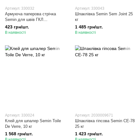
Артикул: 330032
Артикул: 330043
Армуюча паперова стрічка
Шпаклівка Semin Sem Joint 25
Semin для швів ГКЛ
кг
50мм×150м
423 грн/шт.
1 485 грн/шт.
В наявності
В наявності
Артикул: 330024
Артикул: 2030009671
Клей для шпалер Semin Toile
Шпаклівка гіпсова Semin СЕ-78
De Verre, 10 кг
25 кг
1 568 грн/шт.
1 423 грн/шт.
В наявності
В наявності