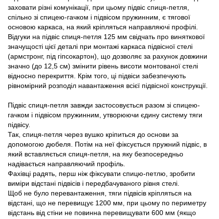
заховати різні комунікації, при цьому підвіс спиця-петля,
спільно зі спицею-гачком і підвісом пружинним, є тягової
основою каркаса, на який кріпляться направляючі профілі.
Відгуки на підвіс спиця-петля 125 мм свідчать про виняткової
значущості цієї деталі при монтажі каркаса підвісної стелі
(армстронг, під гіпсокартон), що дозволяє за рахунок довжини
значно (до 12,5 см) змінити рівень висоти монтованої стелі
відносно перекриття. Крім того, ці підвіси забезпечують
рівномірний розподіл навантаження всієї підвісної конструкції.
Підвіс спиця-петля завжди застосовується разом зі спицею-
гачком і підвісом пружинним, утворюючи єдину систему тяги
підвісу.
Так, спиця-петля через вушко кріпиться до основи за
допомогою дюбеля. Потім на неї фіксується пружний підвіс, в
який вставляється спиця-петля, на яку безпосередньо
надівається направляючий профіль.
Фахівці радять, перш ніж фіксувати спицю-петлю, зробити
виміри відстані підвісів і передбачуваного рівня стелі.
Щоб не було перевантаження, тяги підвісів кріпляться на
відстані, що не перевищує 1200 мм, при цьому по периметру
відстань від стіни не повинна перевищувати 600 мм (якщо