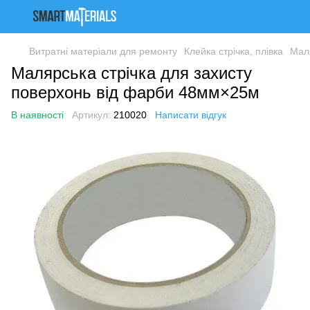
Витратні матеріали для ремонту
Клейка стрічка, плівка
Мал
Малярська стрічка для захисту
поверхонь від фарби 48мм×25м
В наявності
Артикул:
210020
Написати відгук