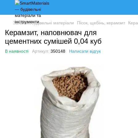
Загальнобудівельні матеріали
Пісок, щебінь, керамзит
Кера
Керамзит, наповнювач для
цементних сумішей 0,04 куб
В наявності
Артикул:
350148
Написати відгук