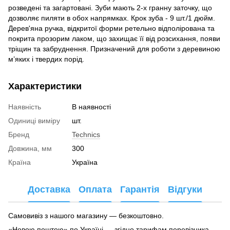
розведені та загартовані. Зуби мають 2-х гранну заточку, що
дозволяє пиляти в обох напрямках. Крок зуба - 9 шт./1 дюйм.
Дерев'яна ручка, відкритої форми ретельно відполірована та
покрита прозорим лаком, що захищає її від розсихання, появи
тріщин та забруднення. Призначений для роботи з деревиною
м’яких і твердих порід.
Характеристики
Наявність
В наявності
Одиниці виміру
шт.
Бренд
Technics
Довжина, мм
300
Країна
Україна
Доставка
Оплата
Гарантія
Відгуки
Самовивіз з нашого магазину — безкоштовно.
«Новою поштою» по Україні — згідно тарифам перевізника