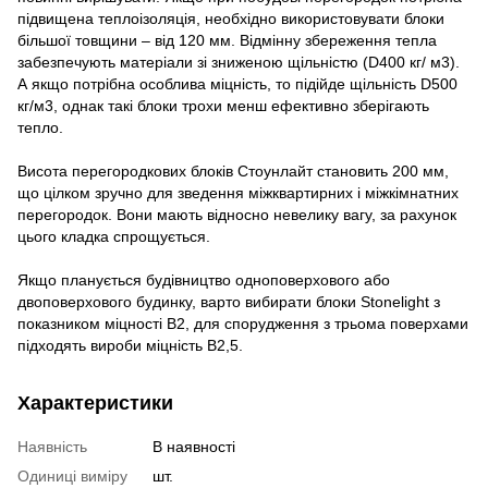
підвищена теплоізоляція, необхідно використовувати блоки
більшої товщини – від 120 мм. Відмінну збереження тепла
забезпечують матеріали зі зниженою щільністю (D400 кг/ м3).
А якщо потрібна особлива міцність, то підійде щільність D500
кг/м3, однак такі блоки трохи менш ефективно зберігають
тепло.
Висота перегородкових блоків Стоунлайт становить 200 мм,
що цілком зручно для зведення міжквартирних і міжкімнатних
перегородок. Вони мають відносно невелику вагу, за рахунок
цього кладка спрощується.
Якщо планується будівництво одноповерхового або
двоповерхового будинку, варто вибирати блоки Stonelight з
показником міцності В2, для спорудження з трьома поверхами
підходять вироби міцність В2,5.
Характеристики
Наявність
В наявності
Одиниці виміру
шт.