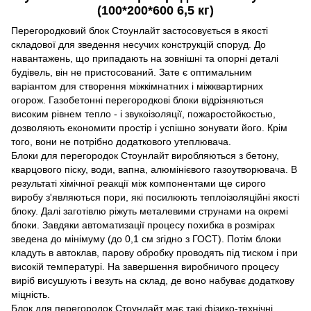
(100*200*600 6,5 кг)
Перегородковий блок Стоунлайт застосовується в якості
складової для зведення несучих конструкцій споруд. До
навантажень, що припадають на зовнішні та опорні деталі
будівель, він не пристосований. Зате є оптимальним
варіантом для створення міжкімнатних і міжквартирних
огорож. Газобетонні перегородкові блоки відрізняються
високим рівнем тепло - і звукоізоляції, пожаростойкостью,
дозволяють економити простір і успішно зонувати його. Крім
того, вони не потрібно додаткового утеплювача.
Блоки для перегородок Стоунлайт виробляються з бетону,
кварцового піску, води, вапна, алюмінієвого газоутворювача. В
результаті хімічної реакції між компонентами ще сирого
виробу з'являються пори, які посилюють теплоізоляційні якості
блоку. Далі заготівлю ріжуть металевими струнами на окремі
блоки. Завдяки автоматизації процесу похибка в розмірах
зведена до мінімуму (до 0,1 см згідно з ГОСТ). Потім блоки
кладуть в автоклав, парову обробку проводять під тиском і при
високій температурі. На завершення виробничого процесу
виріб висушують і везуть на склад, де воно набуває додаткову
міцність.
Блок для перегородок Стоунлайт має такі фізико-технічні