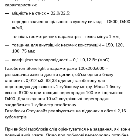
характеристики:
міцність на стиск – В2,0/В2,5;
середнє значення щільності в сухому вигляді – D500, D400
кг/м3;
точність геометричних параметрів – плюс-мінус 1 мм;
товщина для внутрішніх несучих конструкцій – 150, 120,
100, 75 мм;
коефіцієнт теплопровідності – 0,1 і 0,12 Вт (моС).
Газобетон Stonelight з параметрами 100х200х600 –
рівнозначна заміна десяти цеглин, об'єм одного блоку
становить 0,012 м3. 83,33 одиниці газобетону для
перегородок дорівнюють 1 кубічному метру. Маса 1 блоку –
всього 6700 м при товщині перегородки 100 мм і щільністю
D400. Для зведення 10 м2 внутрішньої перегородки
знадобиться 1 кубометр газобетону.
Газоблоки Стоунлайт реалізуються на піддонах в обсязі 2,16
кубометрів.
При виборі газоблоків слід орієнтуватися на завдання, які вони
повинні вирішувати. Якщо при побудові перегородок потрібна