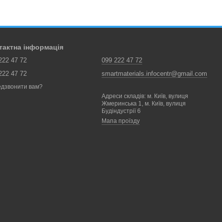
тактна інформація
222 47 72
099 222 47 72
222 47 72
smartmaterials.infocentr@gmail.com
дзвонити вам?
Адреси складів: м. Київ, вулиця
Жмеринська 1, м. Київ, вулиця
Будіндустрії 6
Мапа проїзду