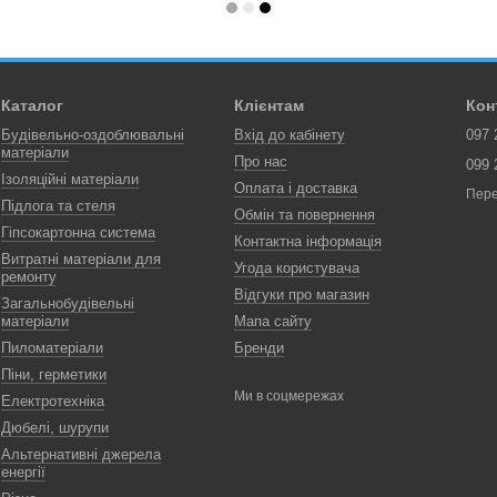
Каталог
Клієнтам
Кон
Будівельно-оздоблювальні
Вхід до кабінету
097 
матеріали
Про нас
099 
Ізоляційні матеріали
Оплата і доставка
Пере
Підлога та стеля
Обмін та повернення
Гіпсокартонна система
Контактна інформація
Витратні матеріали для
Угода користувача
ремонту
Відгуки про магазин
Загальнобудівельні
матеріали
Мапа сайту
Пиломатеріали
Бренди
Піни, герметики
Ми в соцмережах
Електротехніка
Дюбелі, шурупи
Альтернативні джерела
енергії