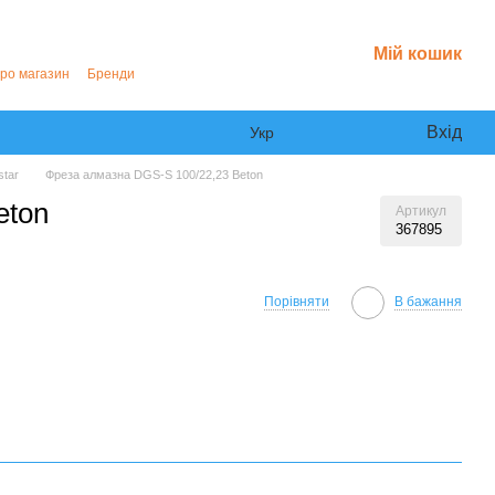
Мій кошик
про магазин
Бренди
Вхід
Укр
star
Фреза алмазна DGS-S 100/22,23 Beton
eton
Артикул
367895
Порівняти
В бажання