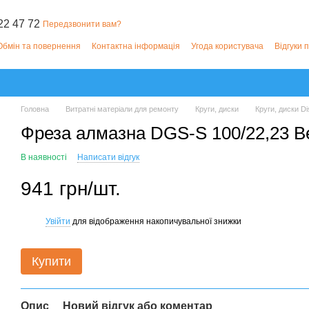
22 47 72
Передзвонити вам?
Обмін та повернення
Контактна інформація
Угода користувача
Відгуки 
Головна
Витратні матеріали для ремонту
Круги, диски
Круги, диски Di
Фреза алмазна DGS-S 100/22,23 B
В наявності
Написати відгук
941 грн/шт.
Увійти
для відображення накопичувальної знижки
%
Купити
Опис
Новий відгук або коментар