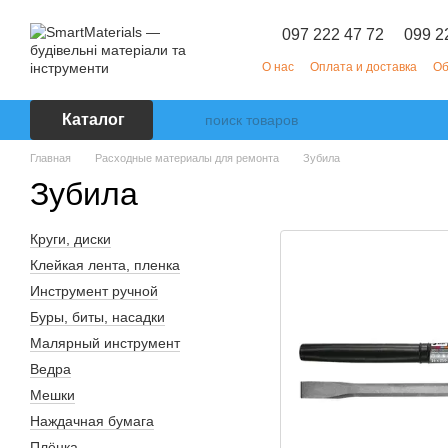
Перейти к основному контенту
097 222 47 72
099 2
О нас
Оплата и доставка
Об
Каталог
Главная
Расходные материалы для ремонта
Зубила
Зубила
Круги, диски
Клейкая лента, пленка
Инструмент ручной
Буры, биты, насадки
Малярный инструмент
Ведра
Мешки
Наждачная бумага
Плёнка