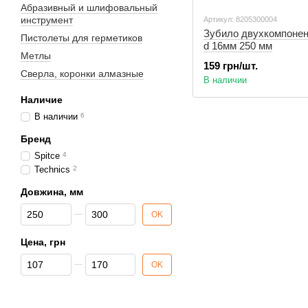
Абразивный и шлифовальный
инструмент
Артикул: 8205300004
Зубило двухкомпонен
Пистолеты для герметиков
d 16мм 250 мм
Метлы
159 грн/шт.
Сверла, коронки алмазные
В наличии
Наличие
В наличии
6
Бренд
Spitce
4
Technics
2
Довжина, мм
От Довжина, мм
До Довжина, мм
OK
Цена, грн
От Цена, грн
До Цена, грн
OK