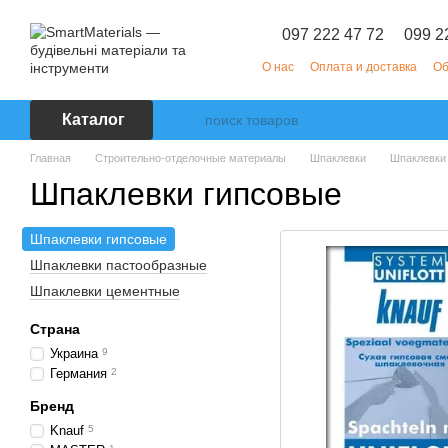
Перейти к основному контенту
097 222 47 72
099 2
О нас
Оплата и доставка
Об
Каталог
Главная
Строительно-отделочные материалы
Шпаклевки
Шпаклевки
Шпаклевки гипсовые
Шпаклевки гипсовые
Шпаклевки пастообразные
Шпаклевки цементные
Страна
Украина
9
Германия
2
Бренд
Knauf
5