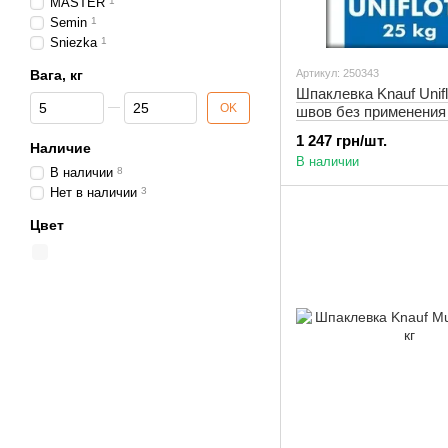
MASTER
1
Semin
1
Sniezka
1
Вага, кг
Артикул: 250343
Шпаклевка Knauf Unifl
От Вага, кг
До Вага, кг
OK
швов без применения
кг
1 247 грн/шт.
Наличие
В наличии
В наличии
8
Нет в наличии
3
Цвет