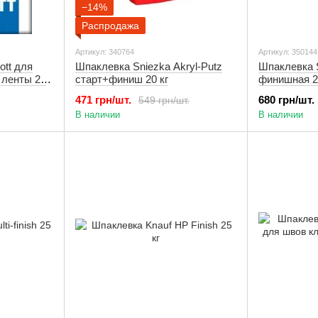
−14%
Распродажа
Артикул: 340764
Артикул: 350144
ott для
Шпаклевка Sniezka Akryl-Putz
Шпаклевка S
 ленты 25
старт+финиш 20 кг
финишная 2
471 грн/шт.
680 грн/шт.
549 грн/шт.
В наличии
В наличии