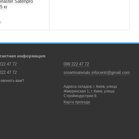
aster Satenpro
5 кг
и
тактная информация
222 47 72
099 222 47 72
222 47 72
smartmaterials.infocentr@gmail.com
звонить вам?
Адреса складов: г. Киев, улица
Жмеринская 1, г. Киев, улица
Стройиндустрии 6
Карта проезда