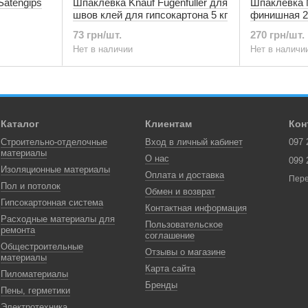
Satengips
Шпаклевка Knauf Fugenfuller для
Шпаклевка M
швов клей для гипсокартона 5 кг
финишная 2
73 грн/шт.
270 грн/шт.
Нет в наличии
Нет в наличи
Каталог
Клиентам
Кон
Строительно-отделочные
Вход в личный кабинет
097 
материалы
О нас
099 
Изоляционные материалы
Оплата и доставка
Пере
Пол и потолок
Обмен и возврат
Гипсокартонная система
Контактная информация
Расходные материалы для
Пользовательское
ремонта
соглашение
Общестроительные
Отзывы о магазине
материалы
Карта сайта
Пиломатериалы
Бренды
Пены, герметики
Электротехника