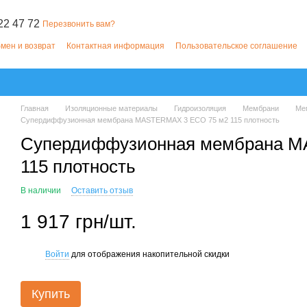
22 47 72
Перезвонить вам?
мен и возврат
Контактная информация
Пользовательское соглашение
Главная
Изоляционные материалы
Гидроизоляция
Мембрани
Ме
Супердиффузионная мембрана MASTERMAX 3 ECO 75 м2 115 плотность
Супердиффузионная мембрана M
115 плотность
В наличии
Оставить отзыв
1 917 грн/шт.
Войти
для отображения накопительной скидки
%
Купить