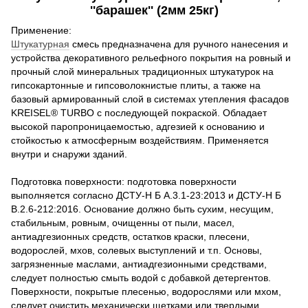
''барашек'' (2мм 25кг)
Применение:
Штукатурная
смесь предназначена для ручного нанесения и
устройства декоративного рельефного покрытия на ровный и
прочный слой минеральных традиционных штукатурок на
гипсокартонные и гипсоволокнистые плиты, а также на
базовый армированный слой в системах утепления фасадов
KREISEL® TURBO с последующей покраской. Обладает
высокой паропроницаемостью, адгезией к основанию и
стойкостью к атмосферным воздействиям. Применяется
внутри и снаружи зданий.
Подготовка поверхности: подготовка поверхности
выполняется согласно ДСТУ-Н Б А.3.1-23:2013 и ДСТУ-Н Б
В.2.6-212:2016. Основание должно быть сухим, несущим,
стабильным, ровным, очищенны от пыли, масел,
антиадгезионных средств, остатков краски, плесени,
водорослей, мхов, солевых выступлений и т.п. Основы,
загрязненные маслами, антиадгезионными средствами,
следует полностью смыть водой с добавкой детергентов.
Поверхности, покрытые плесенью, водорослями или мхом,
следует очистить механически щетками или твердыми