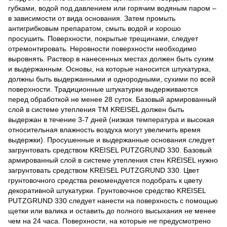
губками, водой под давлением или горячим водяным паром ‒
в зависимости от вида основания. Затем промыть
антигрибковым препаратом, смыть водой и хорошо
просушить. Поверхности, покрытые трещинами, следует
отремонтировать. Неровности поверхности необходимо
выровнять. Раствор в нанесенных местах должен быть сухим
и выдержанным. Основы, на которые наносится штукатурка,
должны быть выдержанными и однородными, сухими по всей
поверхности. Традиционные штукатурки выдерживаются
перед обработкой не менее 28 суток. Базовый армированный
слой в системе утепления ТМ KREISEL должен быть
выдержан в течение 3-7 дней (низкая температура и высокая
относительная влажность воздуха могут увеличить время
выдержки). Просушенные и выдержанные основания следует
загрунтовать средством KREISEL PUTZGRUND 330. Базовый
армированный слой в системе утепления стен KREISEL нужно
загрунтовать средством KREISEL PUTZGRUND 330. Цвет
грунтовочного средства рекомендуется подобрать к цвету
декоративной штукатурки. Грунтовочное средство KREISEL
PUTZGRUND 330 следует нанести на поверхность с помощью
щетки или валика и оставить до полного высыхания не менее
чем на 24 часа. Поверхности, на которые не предусмотрено