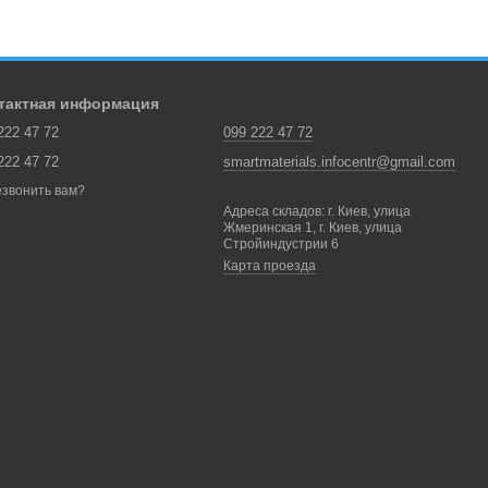
тактная информация
222 47 72
099 222 47 72
222 47 72
smartmaterials.infocentr@gmail.com
звонить вам?
Адреса складов: г. Киев, улица
Жмеринская 1, г. Киев, улица
Стройиндустрии 6
Карта проезда