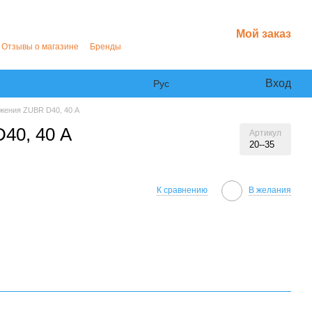
Мой заказ
Отзывы о магазине
Бренды
Вход
Рус
яжения ZUBR D40, 40 А
40, 40 А
Артикул
20--35
К сравнению
В желания