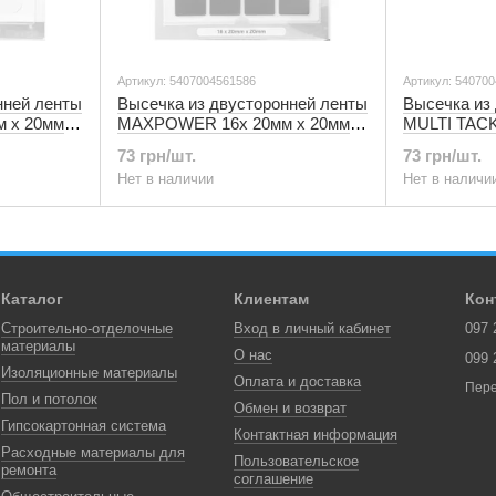
Артикул: 5407004561586
Артикул: 54070
нней ленты
Высечка из двусторонней ленты
Высечка из
 х 20мм
MAXPOWER 16х 20мм х 20мм
MULTI TACK
чорная (блистер) 5407004561585
проз (блист
73 грн/шт.
73 грн/шт.
Нет в наличии
Нет в наличи
Каталог
Клиентам
Кон
Строительно-отделочные
Вход в личный кабинет
097 
материалы
О нас
099 
Изоляционные материалы
Оплата и доставка
Пере
Пол и потолок
Обмен и возврат
Гипсокартонная система
Контактная информация
Расходные материалы для
Пользовательское
ремонта
соглашение