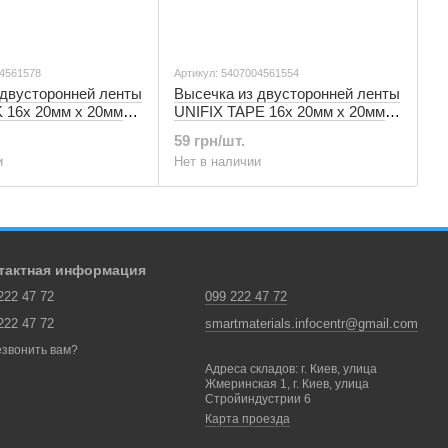
04561578
Артикул: 5407004561554
 двусторонней ленты
Высечка из двусторонней ленты
 16х 20мм х 20мм
UNIFIX TAPE 16х 20мм х 20мм
ер) 5407004561578
белая (блистер) 5407004561554
59 грн/шт.
и
Нет в наличии
тактная информация
222 47 72
099 222 47 72
222 47 72
smartmaterials.infocentr@gmail.com
звонить вам?
Адреса складов: г. Киев, улица
Жмеринская 1, г. Киев, улица
Стройиндустрии 6
Карта проезда