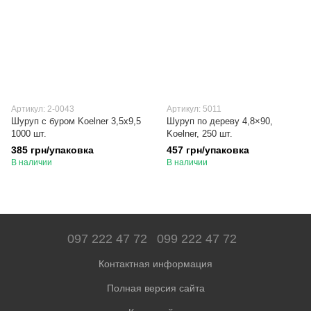
Артикул: 2-0043
Артикул: 5011
Шуруп с буром Koelner 3,5х9,5
Шуруп по дереву 4,8×90,
1000 шт.
Koelner, 250 шт.
385 грн/упаковка
457 грн/упаковка
В наличии
В наличии
097 222 47 72
099 222 47 72
Контактная информация
Полная версия сайта