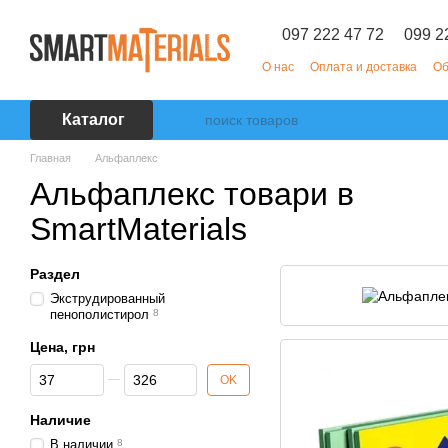
Перейти к основному контенту
097 222 47 72
099 2
О нас
Оплата и доставка
Об
Каталог
Главная
Альфаплекс
Альфаплекс товари в
SmartMaterials
Раздел
Экструдированный
пенополистирол
8
Цена, грн
От Цена, грн
До Цена, грн
OK
Наличие
В наличии
8