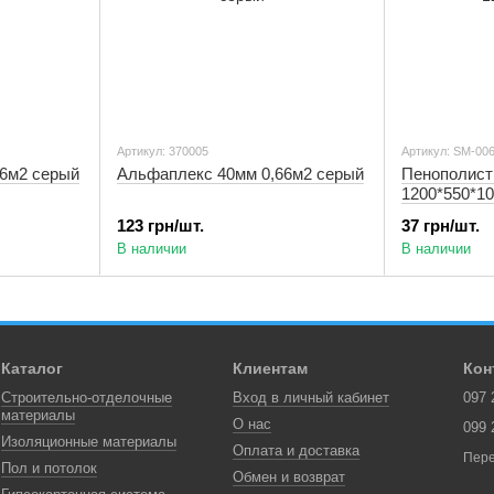
Артикул: 370005
Артикул: SM-00
6м2 серый
Альфаплекс 40мм 0,66м2 серый
Пенополист
1200*550*10
123 грн/шт.
37 грн/шт.
В наличии
В наличии
Каталог
Клиентам
Кон
Строительно-отделочные
Вход в личный кабинет
097 
материалы
О нас
099 
Изоляционные материалы
Оплата и доставка
Пере
Пол и потолок
Обмен и возврат