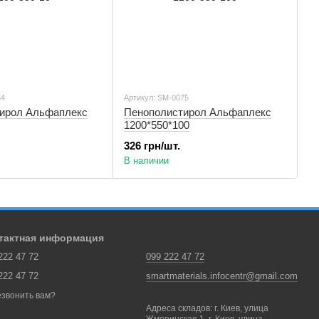
64
Артикул: SM-0075
ирол Альфаплекс
Пенополистирол Альфаплекс
1200*550*100
326 грн/шт.
В наличии
тактная информация
222 47 72
099 222 47 72
222 47 72
smartmaterials.infocentr@gmail.com
звонить вам?
Адреса складов: г. Киев, улица